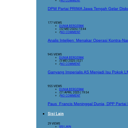
/
NO COMMENT
DPW Partai PRIMA Jawa Tengah Gelar Disku
177 VIEWS
DUNIA BERGERAK
/
22 MEI 2026 | 13:44
/
NO COMMENT
Analis Intelijen: Menakar Operasi Kontra-
945 VIEWS
DUNIA BERGERAK
/
3 MEI 2025 | 0:21
/
NO COMMENT
Ganyang Imperialis AS Menjadi Isu Pokok L
955 VIEWS
DUNIA BERGERAK
/
21 APRIL 2025 | 19:54
/
NO COMMENT
Paus Francis Meninggal Dunia, DPP Parta
Sisi Lain
29 VIEWS
SISI LAIN