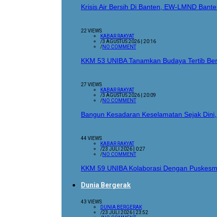
Krisis Air Bersih Di Banten, EW-LMND Ba
22 VIEWS
KABAR RAKYAT
/
3 AGUSTUS 2026 | 20:16
/
NO COMMENT
KKM 53 UNIBA Tanamkan Budaya Tertib Berl
27 VIEWS
KABAR RAKYAT
/
3 AGUSTUS 2026 | 20:09
/
NO COMMENT
Bangun Kesadaran Keselamatan Sejak Dini
44 VIEWS
KABAR RAKYAT
/
23 JULI 2026 | 0:27
/
NO COMMENT
KKM 59 UNIBA Kolaborasi Dengan Puskesm
Dunia Bergerak
43 VIEWS
DUNIA BERGERAK
/
23 JULI 2026 | 23:52