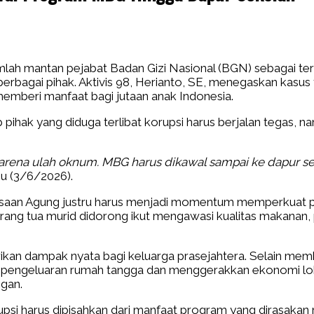
jumlah mantan pejabat Badan Gizi Nasional (BGN) sebagai 
erbagai pihak. Aktivis 98, Herianto, SE, menegaskan kasus 
memberi manfaat bagi jutaan anak Indonesia.
pihak yang diduga terlibat korupsi harus berjalan tegas,
arena ulah oknum. MBG harus dikawal sampai ke dapur sek
u (3/6/2026).
aksaan Agung justru harus menjadi momentum memperkuat 
rang tua murid didorong ikut mengawasi kualitas makanan, 
an dampak nyata bagi keluarga prasejahtera. Selain mem
pengeluaran rumah tangga dan menggerakkan ekonomi lokal
gan.
si harus dipisahkan dari manfaat program yang dirasakan