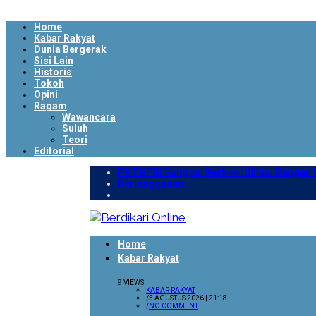
Home
Kabar Rakyat
Dunia Bergerak
Sisi Lain
Historis
Tokoh
Opini
Ragam
Wawancara
Suluh
Teori
Editorial
PK FNPBI Banggai Berkoordinasi Dengan D
Berlangganan
Home
Kabar Rakyat
9 VIEWS
KABAR RAKYAT
/
5 AGUSTUS 2026 | 21:18
/
NO COMMENT