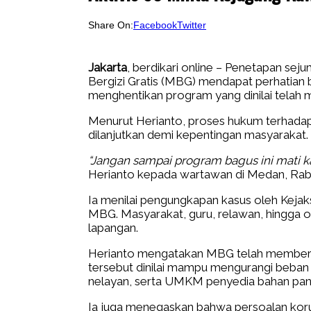
Share On:
Facebook
Twitter
Jakarta
, berdikari online – Penetapan se
Bergizi Gratis (MBG) mendapat perhatian b
menghentikan program yang dinilai telah 
Menurut Herianto, proses hukum terhadap 
dilanjutkan demi kepentingan masyarakat.
“Jangan sampai program bagus ini mati k
Herianto kepada wartawan di Medan, Rab
Ia menilai pengungkapan kasus oleh Kej
MBG. Masyarakat, guru, relawan, hingga o
lapangan.
Herianto mengatakan MBG telah memberik
tersebut dinilai mampu mengurangi beban 
nelayan, serta UMKM penyedia bahan pan
Ia juga menegaskan bahwa persoalan korup