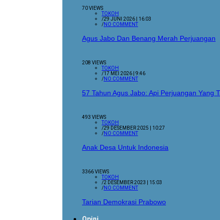
70 VIEWS
TOKOH
/
29 JUNI 2026 | 16:03
/
NO COMMENT
Agus Jabo Dan Benang Merah Perjuangan
208 VIEWS
TOKOH
/
17 MEI 2026 | 9:46
/
NO COMMENT
57 Tahun Agus Jabo: Api Perjuangan Yang
493 VIEWS
TOKOH
/
29 DESEMBER 2025 | 10:27
/
NO COMMENT
Anak Desa Untuk Indonesia
3366 VIEWS
TOKOH
/
2 DESEMBER 2023 | 15:03
/
NO COMMENT
Tarian Demokrasi Prabowo
Opini