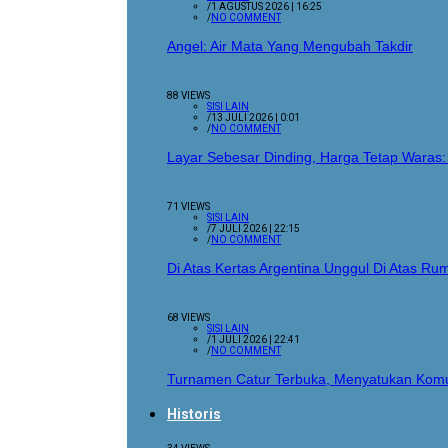
/
1 AGUSTUS 2026 | 16:25
/
NO COMMENT
Angel: Air Mata Yang Mengubah Takdir
88 VIEWS
SISI LAIN
/
13 JULI 2026 | 0:01
/
NO COMMENT
Layar Sebesar Dinding, Harga Tetap Waras:
71 VIEWS
SISI LAIN
/
7 JULI 2026 | 22:15
/
NO COMMENT
Di Atas Kertas Argentina Unggul Di Atas 
68 VIEWS
SISI LAIN
/
1 JULI 2026 | 22:41
/
NO COMMENT
Turnamen Catur Terbuka, Menyatukan Komu
Historis