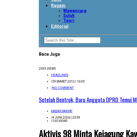
Ragam
Wawancara
Suluh
Teori
Editorial
Baca Juga
2593 VIEWS
HEADLINES
/
29 MARET 2012 | 16:59
/
NO COMMENT
Setelah Bentrok, Baru Anggota DPRD Temui M
KABAR RAKYAT
/
4 JUNI 2026 | 20:39
/
130 VIEWS
Aktivis 98 Minta Kejagung K