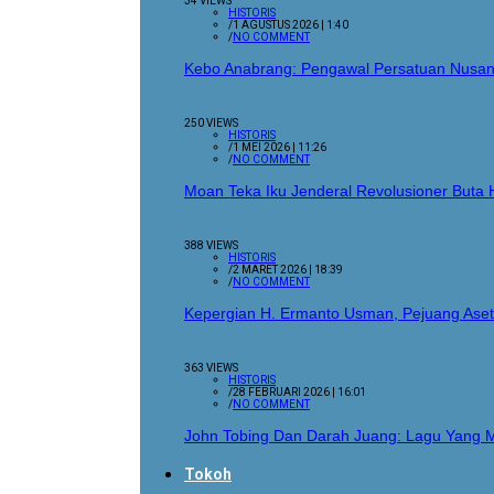
34 VIEWS
HISTORIS
/
1 AGUSTUS 2026 | 1:40
/
NO COMMENT
Kebo Anabrang: Pengawal Persatuan Nusan
250 VIEWS
HISTORIS
/
1 MEI 2026 | 11:26
/
NO COMMENT
Moan Teka Iku Jenderal Revolusioner Buta
388 VIEWS
HISTORIS
/
2 MARET 2026 | 18:39
/
NO COMMENT
Kepergian H. Ermanto Usman, Pejuang Aset
363 VIEWS
HISTORIS
/
28 FEBRUARI 2026 | 16:01
/
NO COMMENT
John Tobing Dan Darah Juang: Lagu Yang 
Tokoh