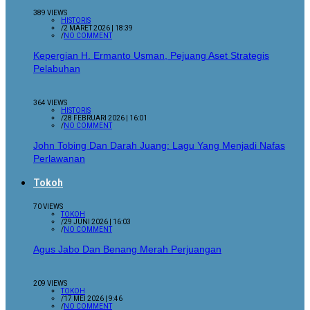
389 VIEWS
HISTORIS
/
2 MARET 2026 | 18:39
/
NO COMMENT
Kepergian H. Ermanto Usman, Pejuang Aset Strategis
Pelabuhan
364 VIEWS
HISTORIS
/
28 FEBRUARI 2026 | 16:01
/
NO COMMENT
John Tobing Dan Darah Juang: Lagu Yang Menjadi Nafas
Perlawanan
Tokoh
70 VIEWS
TOKOH
/
29 JUNI 2026 | 16:03
/
NO COMMENT
Agus Jabo Dan Benang Merah Perjuangan
209 VIEWS
TOKOH
/
17 MEI 2026 | 9:46
/
NO COMMENT