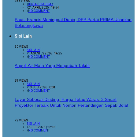
956 VIEWS
DUNIA BERGERAK
/
21 APRIL 2025 | 19:54
/
NO COMMENT
Paus Francis Meninggal Dunia, DPP Partai PRIMA Ucapkan
Belasungkawa
Sisi Lain
30 VIEWS
SISI LAIN
/
1 AGUSTUS 2026 | 16:25
/
NO COMMENT
Angel: Air Mata Yang Mengubah Takdir
89 VIEWS
SISI LAIN
/
13 JULI 2026 | 0:01
/
NO COMMENT
Layar Sebesar Dinding, Harga Tetap Waras: 3 Smart
Proyektor Terbaik Untuk Nonton Pertandingan Sepak Bola!
72 VIEWS
SISI LAIN
/
7 JULI 2026 | 22:15
/
NO COMMENT