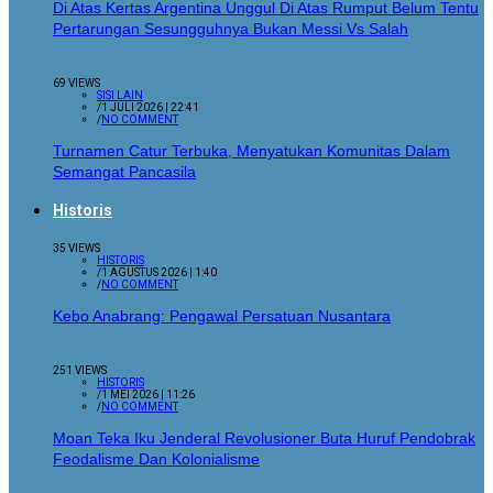
Di Atas Kertas Argentina Unggul Di Atas Rumput Belum Tentu
Pertarungan Sesungguhnya Bukan Messi Vs Salah
69 VIEWS
SISI LAIN
/
1 JULI 2026 | 22:41
/
NO COMMENT
Turnamen Catur Terbuka, Menyatukan Komunitas Dalam
Semangat Pancasila
Historis
35 VIEWS
HISTORIS
/
1 AGUSTUS 2026 | 1:40
/
NO COMMENT
Kebo Anabrang: Pengawal Persatuan Nusantara
251 VIEWS
HISTORIS
/
1 MEI 2026 | 11:26
/
NO COMMENT
Moan Teka Iku Jenderal Revolusioner Buta Huruf Pendobrak
Feodalisme Dan Kolonialisme