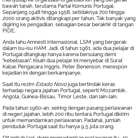
bawah tanah, terutama Partai Komunis Portugal.
Sepanjang 1948 hingga 1958, setidaknya 700 hingga
2000 orang aktivis ditangkapi per tahun. Tak banyak yang
digiring ke pengadilan, sebagian besar berakhir di tangan
PIDE.
Anda tahu Amnesti Internasional, LSM yang bergerak
dalam isu-isu HAM. Jadi, di tahun 1961, ada dua pelajar di
Portugal ditangkap hanya karena bersulang demi
“kebebasan”. Kisah dua pelajar ini menyebar di Surat
Kabar. Pengacara Inggris, Peter Benenson, merespon
kejadian ini dengan berkampanye.
Saat itu rezim
Estado Novo
juga bertindak keras
terhadap negara jajahan Portugal, seperti Mozambik,
Angola, Guinea-Bissau, Timor Leste, dan lain-lain.
Pada tahun 1960-an, seiring dengan pasang perlawanan
di negeri jajahan, lebih 200 ribu tentara Portugal dikirim
untuk memandamkan perlawanan. Padahal, jumlah
penduduk Portugal saat itu hanya 9,5 juta orang.
Ditambah lagi, demi memadamkan perlawanan itu, 40