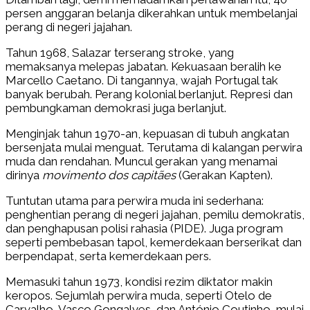
persen anggaran belanja dikerahkan untuk membelanjai
perang di negeri jajahan.
Tahun 1968, Salazar terserang stroke, yang
memaksanya melepas jabatan. Kekuasaan beralih ke
Marcello Caetano. Di tangannya, wajah Portugal tak
banyak berubah. Perang kolonial berlanjut. Represi dan
pembungkaman demokrasi juga berlanjut.
Menginjak tahun 1970-an, kepuasan di tubuh angkatan
bersenjata mulai menguat. Terutama di kalangan perwira
muda dan rendahan. Muncul gerakan yang menamai
dirinya
movimento dos capitães
(Gerakan Kapten).
Tuntutan utama para perwira muda ini sederhana:
penghentian perang di negeri jajahan, pemilu demokratis,
dan penghapusan polisi rahasia (PIDE). Juga program
seperti pembebasan tapol, kemerdekaan berserikat dan
berpendapat, serta kemerdekaan pers.
Memasuki tahun 1973, kondisi rezim diktator makin
keropos. Sejumlah perwira muda, seperti Otelo de
Carvalho, Vasco Gongalves, dan António Coutinho, mulai