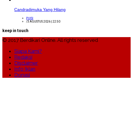
Candradimuka Yang Hilang
PUISI
/
3 AGUSTUS 2026 | 22:50
keep in touch
© 2017 Berdikari Online. All rights reserved
Siapa Kami?
Redaksi
Disclaimer
Info Iklan
Donasi