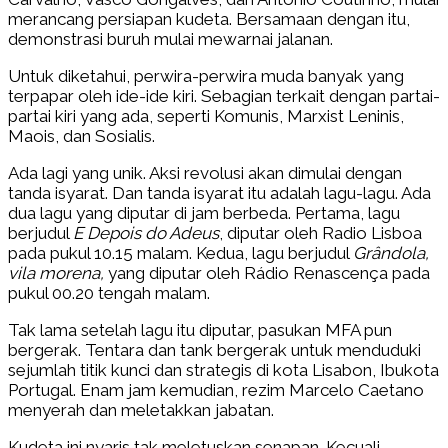
merancang persiapan kudeta. Bersamaan dengan itu,
demonstrasi buruh mulai mewarnai jalanan.
Untuk diketahui, perwira-perwira muda banyak yang
terpapar oleh ide-ide kiri. Sebagian terkait dengan partai-
partai kiri yang ada, seperti Komunis, Marxist Leninis,
Maois, dan Sosialis.
Ada lagi yang unik. Aksi revolusi akan dimulai dengan
tanda isyarat. Dan tanda isyarat itu adalah lagu-lagu. Ada
dua lagu yang diputar di jam berbeda. Pertama, lagu
berjudul
E Depois do Adeus
, diputar oleh Radio Lisboa
pada pukul 10.15 malam. Kedua, lagu berjudul
Grândola,
vila morena,
yang diputar oleh Rádio Renascença pada
pukul 00.20 tengah malam.
Tak lama setelah lagu itu diputar, pasukan MFA pun
bergerak. Tentara dan tank bergerak untuk menduduki
sejumlah titik kunci dan strategis di kota Lisabon, Ibukota
Portugal. Enam jam kemudian, rezim Marcelo Caetano
menyerah dan meletakkan jabatan.
Kudeta ini nyaris tak meletuskan senapan. Kecuali