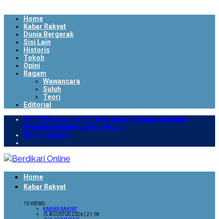
Home
Kabar Rakyat
Dunia Bergerak
Sisi Lain
Historis
Tokoh
Opini
Ragam
Wawancara
Suluh
Teori
Editorial
PK FNPBI Banggai Berkoordinasi Dengan Disnaker
Menindaklanjuti Laporan Buruh
Berlangganan
Home
Kabar Rakyat
10 VIEWS
KABAR RAKYAT
/
5 AGUSTUS 2026 | 21:18