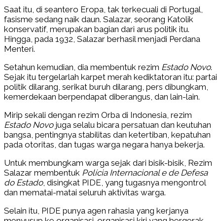
Saat itu, di seantero Eropa, tak terkecuali di Portugal,
fasisme sedang naik daun. Salazar, seorang Katolik
konservatif, merupakan bagian dari arus politik itu.
Hingga, pada 1932, Salazar berhasil menjadi Perdana
Menteri.
Setahun kemudian, dia membentuk rezim
Estado Novo
.
Sejak itu tergelarlah karpet merah kediktatoran itu: partai
politik dilarang, serikat buruh dilarang, pers dibungkam,
kemerdekaan berpendapat diberangus, dan lain-lain.
Mirip sekali dengan rezim Orba di Indonesia, rezim
Estado Novo
juga selalu bicara persatuan dan keutuhan
bangsa, pentingnya stabilitas dan ketertiban, kepatuhan
pada otoritas, dan tugas warga negara hanya bekerja.
Untuk membungkam warga sejak dari bisik-bisik, Rezim
Salazar membentuk
Polícia Internacional e de Defesa
do Estado
, disingkat PIDE, yang tugasnya mengontrol
dan mematai-matai seluruh aktivitas warga.
Selain itu, PIDE punya agen rahasia yang kerjanya
menyusup ke organisasi-organisasi kiri yang bergerak