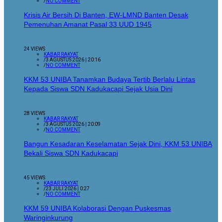
/
NO COMMENT
Krisis Air Bersih Di Banten, EW-LMND Banten Desak
Pemenuhan Amanat Pasal 33 UUD 1945
24 VIEWS
KABAR RAKYAT
/
3 AGUSTUS 2026 | 20:16
/
NO COMMENT
KKM 53 UNIBA Tanamkan Budaya Tertib Berlalu Lintas
Kepada Siswa SDN Kadukacapi Sejak Usia Dini
28 VIEWS
KABAR RAKYAT
/
3 AGUSTUS 2026 | 20:09
/
NO COMMENT
Bangun Kesadaran Keselamatan Sejak Dini, KKM 53 UNIBA
Bekali Siswa SDN Kadukacapi
45 VIEWS
KABAR RAKYAT
/
23 JULI 2026 | 0:27
/
NO COMMENT
KKM 59 UNIBA Kolaborasi Dengan Puskesmas
Waringinkurung