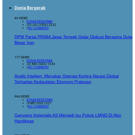
Dunia Bergerak
44 VIEWS
DUNIA BERGERAK
/
23 JULI 2026 | 23:52
/
NO COMMENT
DPW Partai PRIMA Jawa Tengah Gelar Diskusi Bersama Duta
Besar Iran
177 VIEWS
DUNIA BERGERAK
/
22 MEI 2026 | 13:44
/
NO COMMENT
Analis Intelijen: Menakar Operasi Kontra-Narasi Global
Terhadap Kedaulatan Ekonomi Prabowo
946 VIEWS
DUNIA BERGERAK
/
3 MEI 2025 | 0:21
/
NO COMMENT
Ganyang Imperialis AS Menjadi Isu Pokok LMND Di Aksi
Hardiknas