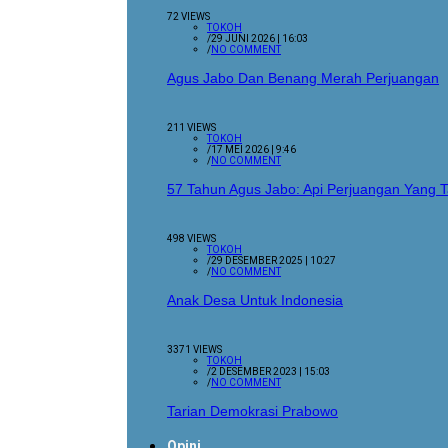
72 VIEWS
TOKOH
/
29 JUNI 2026 | 16:03
/
NO COMMENT
Agus Jabo Dan Benang Merah Perjuangan
211 VIEWS
TOKOH
/
17 MEI 2026 | 9:46
/
NO COMMENT
57 Tahun Agus Jabo: Api Perjuangan Yang
498 VIEWS
TOKOH
/
29 DESEMBER 2025 | 10:27
/
NO COMMENT
Anak Desa Untuk Indonesia
3371 VIEWS
TOKOH
/
2 DESEMBER 2023 | 15:03
/
NO COMMENT
Tarian Demokrasi Prabowo
Opini