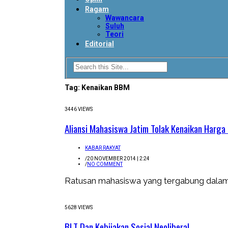
Ragam
Wawancara
Suluh
Teori
Editorial
Tag:
Kenaikan BBM
3446 VIEWS
Aliansi Mahasiswa Jatim Tolak Kenaikan Harg
KABAR RAKYAT
/
20 NOVEMBER 2014 | 2:24
/
NO COMMENT
Ratusan mahasiswa yang tergabung dalam 
5628 VIEWS
BLT Dan Kebijakan Sosial Neoliberal