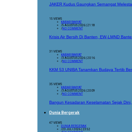
JAKER Kudus Gaungkan Semangat Melestar
15 VIEWS
KABAR RAKYAT
/
5 AGUSTUS 2026 | 21:18
/
NO COMMENT
Krisis Air Bersih Di Banten, EW-LMND Ba
31 VIEWS
KABAR RAKYAT
/
3 AGUSTUS 2026 | 20:16
/
NO COMMENT
KKM 53 UNIBA Tanamkan Budaya Tertib Berl
35 VIEWS
KABAR RAKYAT
/
3 AGUSTUS 2026 | 20:09
/
NO COMMENT
Bangun Kesadaran Keselamatan Sejak Dini
Dunia Bergerak
47 VIEWS
DUNIA BERGERAK
/
23 JULI 2026 | 23:52