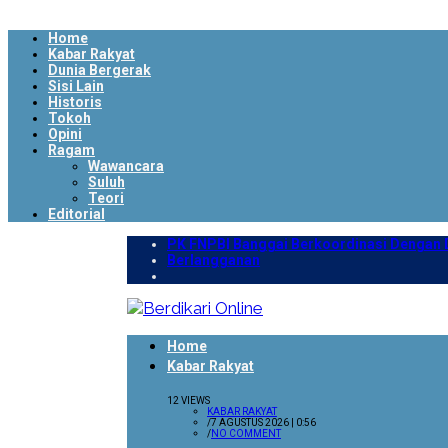
Home
Kabar Rakyat
Dunia Bergerak
Sisi Lain
Historis
Tokoh
Opini
Ragam
Wawancara
Suluh
Teori
Editorial
PK FNPBI Banggai Berkoordinasi Dengan D
Berlangganan
Home
Kabar Rakyat
12 VIEWS
KABAR RAKYAT
/
7 AGUSTUS 2026 | 0:56
/
NO COMMENT