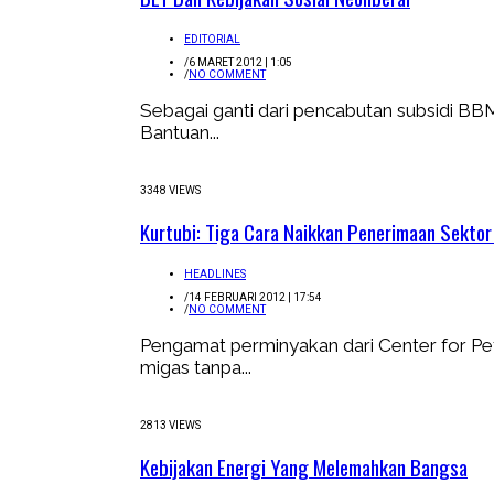
EDITORIAL
/
6 MARET 2012 | 1:05
/
NO COMMENT
Sebagai ganti dari pencabutan subsidi B
Bantuan...
3348 VIEWS
Kurtubi: Tiga Cara Naikkan Penerimaan Sekto
HEADLINES
/
14 FEBRUARI 2012 | 17:54
/
NO COMMENT
Pengamat perminyakan dari Center for P
migas tanpa...
2813 VIEWS
Kebijakan Energi Yang Melemahkan Bangsa