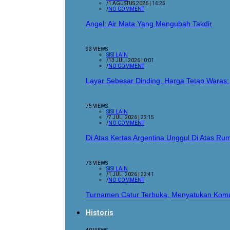
/
1 AGUSTUS 2026 | 16:25
/
NO COMMENT
Angel: Air Mata Yang Mengubah Takdir
93 VIEWS
SISI LAIN
/
13 JULI 2026 | 0:01
/
NO COMMENT
Layar Sebesar Dinding, Harga Tetap Waras:
75 VIEWS
SISI LAIN
/
7 JULI 2026 | 22:15
/
NO COMMENT
Di Atas Kertas Argentina Unggul Di Atas 
73 VIEWS
SISI LAIN
/
1 JULI 2026 | 22:41
/
NO COMMENT
Turnamen Catur Terbuka, Menyatukan Komu
Historis