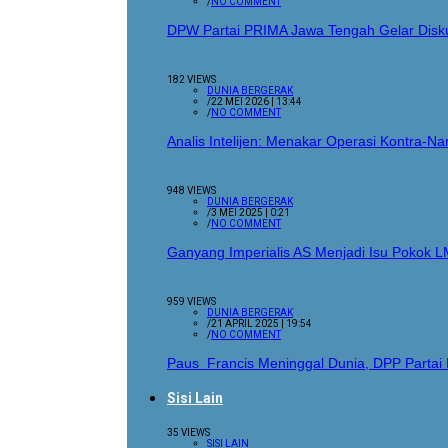
/
NO COMMENT
DPW Partai PRIMA Jawa Tengah Gelar Disku
182 VIEWS
DUNIA BERGERAK
/
22 MEI 2026 | 13:44
/
NO COMMENT
Analis Intelijen: Menakar Operasi Kontra-
948 VIEWS
DUNIA BERGERAK
/
3 MEI 2025 | 0:21
/
NO COMMENT
Ganyang Imperialis AS Menjadi Isu Pokok L
959 VIEWS
DUNIA BERGERAK
/
21 APRIL 2025 | 19:54
/
NO COMMENT
Paus Francis Meninggal Dunia, DPP Parta
Sisi Lain
35 VIEWS
SISI LAIN