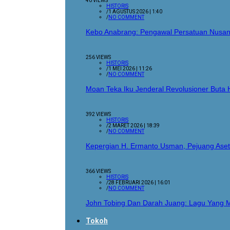
40 VIEWS
HISTORIS
/
1 AGUSTUS 2026 | 1:40
/
NO COMMENT
Kebo Anabrang: Pengawal Persatuan Nusan
256 VIEWS
HISTORIS
/
1 MEI 2026 | 11:26
/
NO COMMENT
Moan Teka Iku Jenderal Revolusioner Buta
392 VIEWS
HISTORIS
/
2 MARET 2026 | 18:39
/
NO COMMENT
Kepergian H. Ermanto Usman, Pejuang Aset
366 VIEWS
HISTORIS
/
28 FEBRUARI 2026 | 16:01
/
NO COMMENT
John Tobing Dan Darah Juang: Lagu Yang 
Tokoh